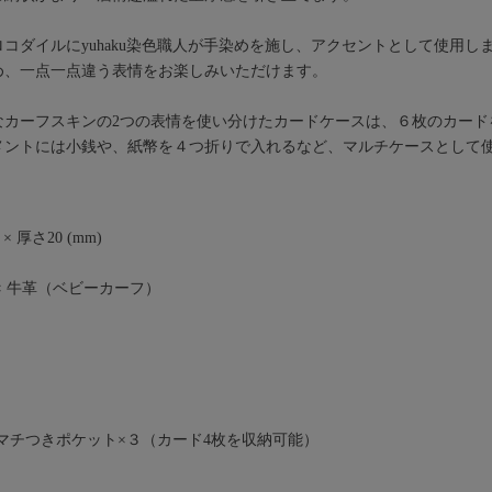
コダイルにyuhaku染色職人が手染めを施し、アクセントとして使用し
め、一点一点違う表情をお楽しみいただけます。
なカーフスキンの2つの表情を使い分けたカードケースは、６枚のカード
メントには小銭や、紙幣を４つ折りで入れるなど、マルチケースとして
× 厚さ20 (mm)
× 牛革（ベビーカーフ）
/マチつきポケット×３（カード4枚を収納可能）