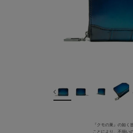
『クモの巣』の如く放射
ことにより、不揃い