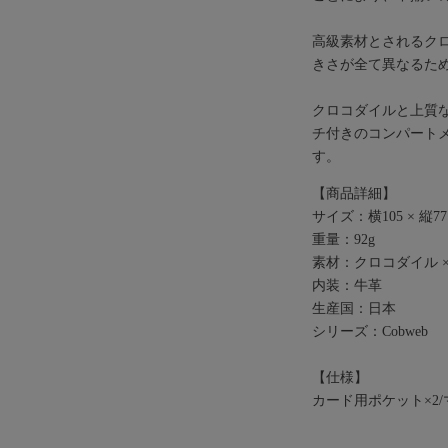
高級素材とされるクロ
きさが全て異なるた
クロコダイルと上質
チ付きのコンパート
す。
【商品詳細】
サイズ：横105 × 縦77 
重量：92g
素材：クロコダイル 
内装：牛革
生産国：日本
シリーズ：Cobweb
【仕様】
カード用ポケット×2