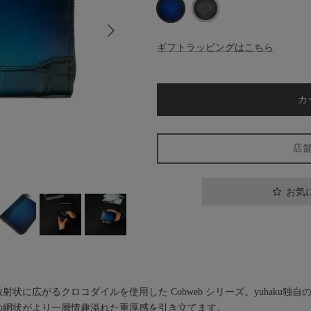
次
Blue
Gray
ギフトラッピングはこちら
カ
店
お気
状に広がるクロコダイルを使用した Cobweb シリーズ。yuhaku独
の網状がより一層情趣溢れた重厚感を引き立てます。