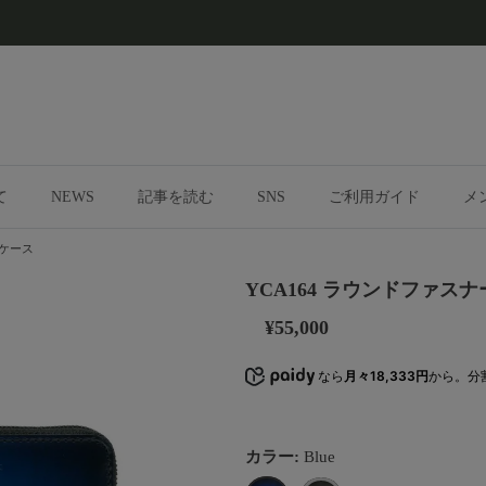
て
NEWS
記事を読む
SNS
ご利用ガイド
メ
チケース
YCA164 ラウンドファス
¥55,000
なら
月々18,333円
から。分
カラー:
Blue