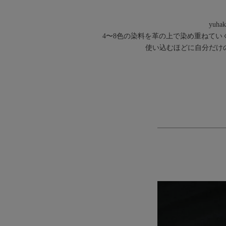
yu
4〜8色の染料を革の上で染め重ねて
使い込むほどに自分だけの