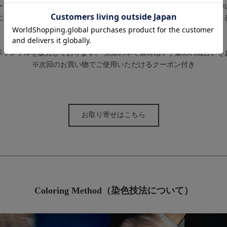
ー H.C.P(エルメス・キュイール・プレシュー )社の手掛けるクロコダイ
に基づく深い知識、そして皮革に向き合う真摯な想いにより生み出され
革サンプルを販売しております。 実際の革で素材感や手染めの風合いを
※次回のお買い物でご使用いただけるクーポン付き
お取り寄せはこちら
Coloring Method（染色技法について）