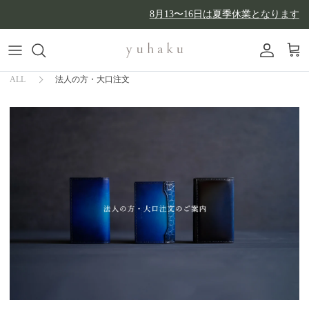
コンテンツへスキップ
8月13〜16日は夏季休業となります
アカウン
カー
ALL
法人の方・大口注文