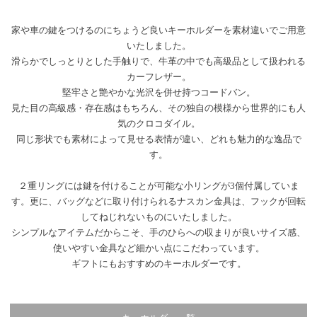
家や車の鍵をつけるのにちょうど良いキーホルダーを素材違いでご用意
いたしました。
滑らかでしっとりとした手触りで、牛革の中でも高級品として扱われる
カーフレザー。
堅牢さと艶やかな光沢を併せ持つコードバン。
見た目の高級感・存在感はもちろん、その独自の模様から世界的にも人
気のクロコダイル。
同じ形状でも素材によって見せる表情が違い、どれも魅力的な逸品で
す。
２重リングには鍵を付けることが可能な小リングが3個付属していま
す。更に、バッグなどに取り付けられるナスカン金具は、フックが回転
してねじれないものにいたしました。
シンプルなアイテムだからこそ、手のひらへの収まりが良いサイズ感、
使いやすい金具など細かい点にこだわっています。
ギフトにもおすすめのキーホルダーです。