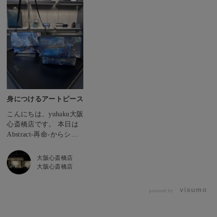
身につけるアートピース
こんにちは、yuhaku大阪
心斎橋店です。 本日は
Abstract-再命-からショ
ルダーバッグMのご紹介
です。 Abstract-再命-は
大阪心斎橋店
サンプルとして制作した
大阪心斎橋店
革や、シリーズ生産終了
に伴い残ってしまった
powered by
革。 様々な理由で眠っ
ていた革に、デザイナー
仲垣が1枚1枚ペイント