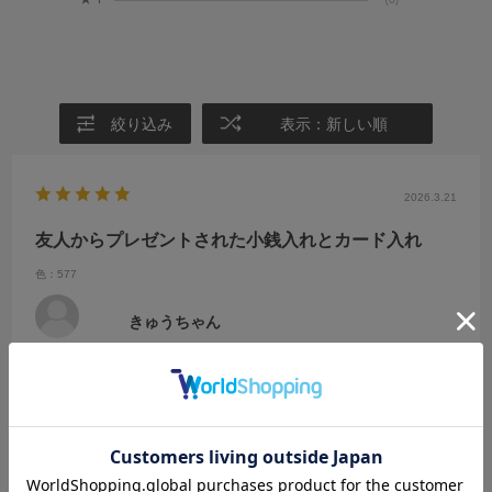
絞り込み
表示：新しい順
2026.3.21
友人からプレゼントされた小銭入れとカード入れ
色：577
きゅうちゃん
年代:
50代
性別:
男性
職業:
その他
都道府県:
福島県
パープルの小銭入れとカード入れを友人から贈られ、ひと目でアメジ
スト見たいと気に入って自分でも、ショルダーバッグを購入しました
微妙な色使いで丁度良いサイズ感でとても気に入りました届いてから
毎日でかける時かけています。マグネットで開閉できて財布などいろ