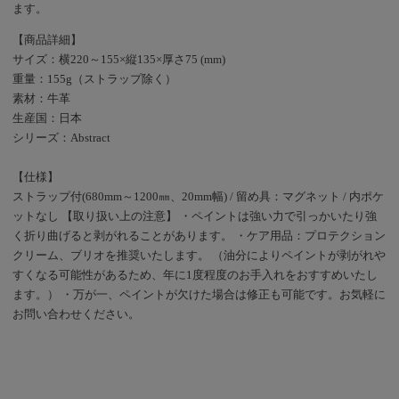
ます。
イミングによってデザイ
ンやカラーが異なりま
【商品詳細】
す。 画像のものは
サイズ：横220～155×縦135×厚さ75 (mm)
yuhaku大阪心斎橋でのお
重量：155g（ストラップ除く）
取り扱い商品です。
素材：牛革
ECsiteの商品と異なりま
生産国：日本
すので合わせてごらんく
シリーズ：Abstract
ださい。
【仕様】
ストラップ付(680mm～1200㎜、20mm幅) / 留め具：マグネット / 内ポケ
ットなし 【取り扱い上の注意】 ・ペイントは強い力で引っかいたり強
く折り曲げると剥がれることがあります。 ・ケア用品：プロテクション
クリーム、ブリオを推奨いたします。 （油分によりペイントが剥がれや
すくなる可能性があるため、年に1度程度のお手入れをおすすめいたし
ます。） ・万が一、ペイントが欠けた場合は修正も可能です。お気軽に
お問い合わせください。