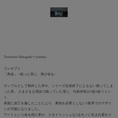
を施し、アートという命
を得た革が生まれ変わっ
た1点ものです。 サイズ
は横220～155×縦135×厚
さ75 (mm)で、コンパク
トでありながらマチがあ
る為見た目以上の収納力
です。 また、カーフレ
ザーを使用しております
が155gと非常に軽く旅
Tomohiro Nakagaki ≠ yuhaku
行等でも使いやすく、シ
ボ加工が施されており傷
コンセプト
が目立ちにくいのも特徴
「再命」 - 眠った革に、再び命を-
です。 本日ご紹介させ
ていただいたものはMサ
サンプルとして制作した革や、シリーズ生産終了にともない残ってしま
イズですが、Sサイズ、
った革。 さまざまな理由で眠っていた革に、代表仲垣が1枚1枚ペイン
Lサイズもございますの
ト。
で気になる方はそちらも
床面に加工を施したことにより、裏地を必要としない1枚革でのデザイ
ご覧ください。 Abstract
ンが可能になりました。
再命シリーズは全て1点
アートという命を得た革が、スタイリッシュな1点モノに生まれ変わり
もののため、ご来店のタ