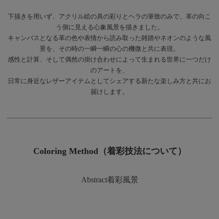
下描きを用いず、アクリル絵の具の彩りとヘラの筆致のみで、革の向こ
う側に見える心象風景を描きました。
キャンバスとなる革の色や表情から読み取った雑踏やネオンのような風
景を、その時の一瞬一瞬の心の機微と共に表現。
感性と計算、そして偶然の掛け合わせによって生まれる世界に一つだけ
のアートを、
日常に身近なレザーアイテムとしてシェアする新たな楽しみ方と共にお
届けします。
Coloring Method（着彩技法について）
Abstract着彩風景