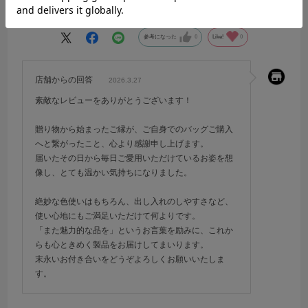
続きを読む
いろ出しやすいです。また魅力的な品待っています。
参考になった
0
Like!
0
店舗からの回答
2026.3.27
素敵なレビューをありがとうございます！
贈り物から始まったご縁が、ご自身でのバッグご購入
へと繋がったこと、心より感謝申し上げます。
届いたその日から毎日ご愛用いただけているお姿を想
像し、とても温かい気持ちになりました。
絶妙な色使いはもちろん、出し入れのしやすさなど、
使い心地にもご満足いただけて何よりです。
「また魅力的な品を」というお言葉を励みに、これか
らも心ときめく製品をお届けしてまいります。
末永いお付き合いをどうぞよろしくお願いいたしま
す。