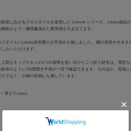
状に広がるクロコダイルを使用した Cobweb シリーズ。yuhaku独
の網状がより一層情趣溢れた重厚感を引き立てます。
コダイルにyuhaku染色職人が手染めを施しました。 鱗の形状や大き
楽しみいただけます。
と上質なキップスキンの2つの表情を使い分けた二つ折り財布は、薄型な
財布のように180度開き中身が一目で確認できます。そのほか、背面
だけでなく、小物の収納にも適しています。
× 厚さ15 (mm)
）