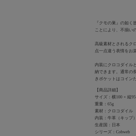
『クモの巣』の如く放射
ことにより、不揃い
高級素材とされるクロ
点一点違う表情をお
内装にクロコダイル
納できます。通常の長
きポケットはコイン
【商品詳細】
サイズ：横100 × 縦95 
重量：65g
素材：クロコダイル
内装：牛革（キップ
生産国：日本
シリーズ：Cobweb