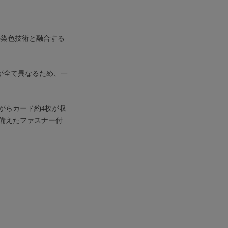
自の染色技術と融合する
さが全て異なるため、一
がらカード約4枚が収
に備えたファスナー付