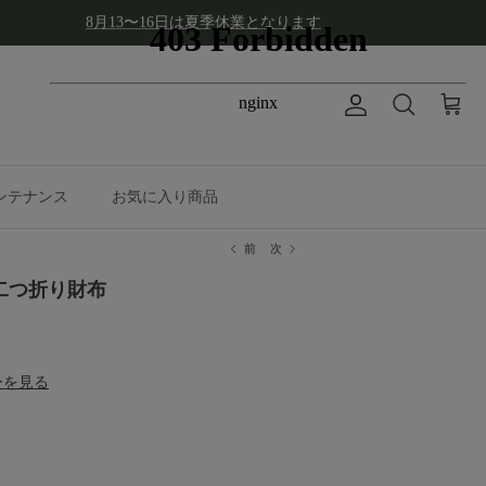
8月13〜16日は夏季休業となります
アカウント
カート
検索
ンテナンス
お気に入り商品
前
次
型二つ折り財布
ーを見る