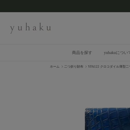
コンテンツへスキップ
商品を探す
yuhakuについ
ホーム
二つ折り財布
YFA122 クロコダイル薄型