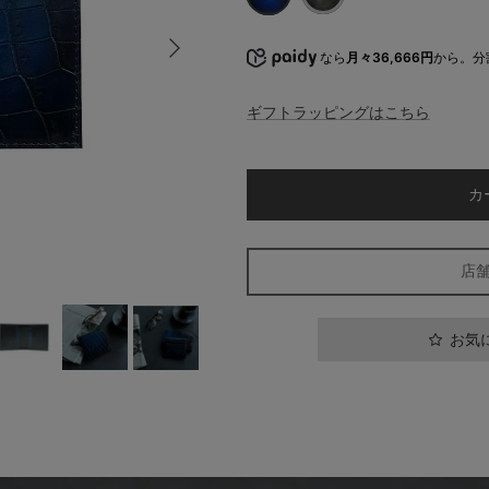
Blue
Gray
次
なら
月々36,666円
から。分
ギフトラッピングはこちら
カ
店
お気