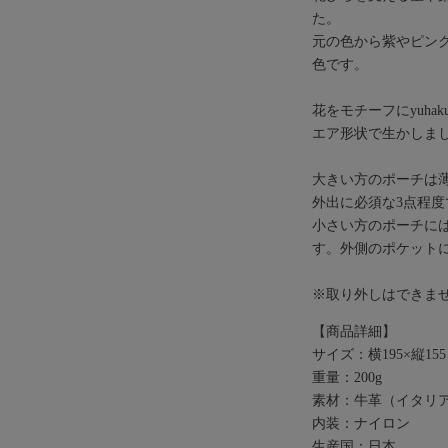
た。
元の色から紫やピン
色です。
花をモチーフにyuh
エア形状で生かしま
大きい方のポーチは
外出に必須な3点程
小さい方のポーチに
す。外側のポケットには
※取り外しはできま
【商品詳細】
サイズ：横195×縦155
重量：200g
素材：牛革（イタリア
内装：ナイロン
生産国：日本