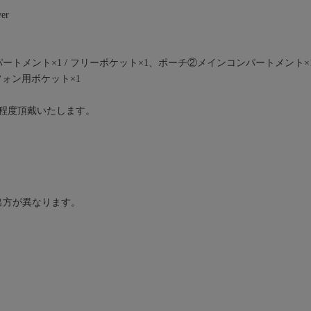
er
トメント×1 / フリーポケット×1、ポーチ②メインコンパートメント×1
トフォン用ポケット×1
月程度頂戴いたします。
出方が異なります。