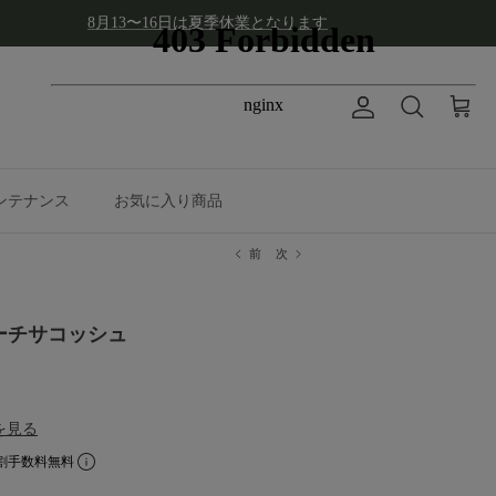
8月13〜16日は夏季休業となります
アカウント
カート
検索
ンテナンス
お気に入り商品
前
次
ポーチサコッシュ
を見る
割手数料無料