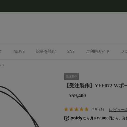
て
NEWS
記事を読む
SNS
ご利用ガイド
メ
シュ
受注製作
【受注製作】YFF072 W
¥59,400
5.0
レビュー
（1）
なら
月々19,800円
から。分