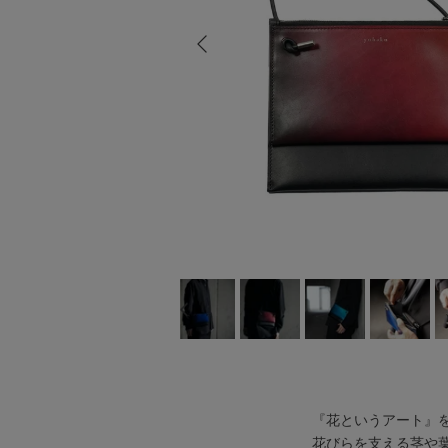
前
『花というアート』をテーマ
花びらを支える茎や