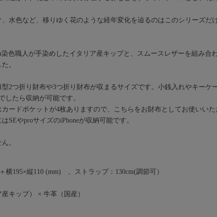
ク、水色など、移りゆく花のような経年変化を辿るのはこのシリーズだ
aku染色職人が手染めしたイタリア産キップと、スムースレザーを組み合
した。
薄型2つ折り財布や3つ折り財布が収まるサイズです。小銭入れやキーケ
度でしたら収納が可能です。
はカードポケットが4枚ありますので、こちらをお財布としてお使いいた
SEやproサイズのiPhoneが収納可能です。
せん。
＋横195×縦110 (mm) 、ストラップ：130cm(調節可）
産キップ） × 牛革（国産）