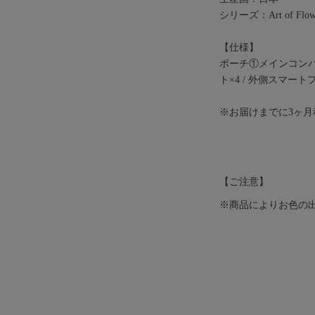
シリーズ：Art of Flow
【仕様】
ポーチ①メインコンパー
ト×4 / 外側スマー
※お届けまでに3ヶ
【ご注意】
※商品によりお色の