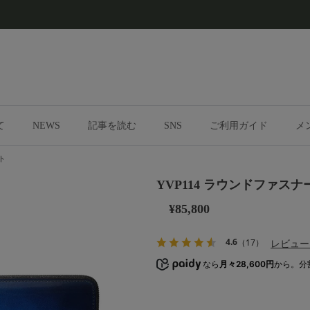
て
NEWS
記事を読む
SNS
ご利用ガイド
メ
ト
YVP114 ラウンドファス
¥85,800
4.6
レビュー
（17）
なら
月々28,600円
から。分