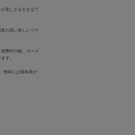
ンが美しさを引き立て
明度の高い美しいツヤ
紙幣約50枚、カード
います。
、色味には個体差が