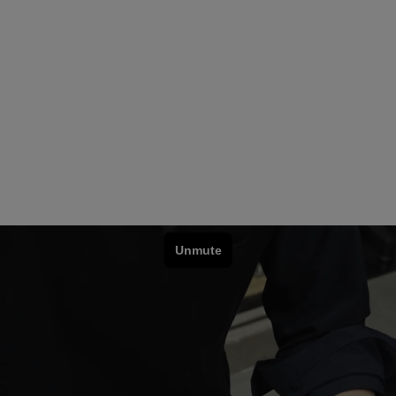
みにエイジ
特徴です✨
は、入荷す
でなくなる
ッシ
ーズの多い
ハクのグラ
してくださ