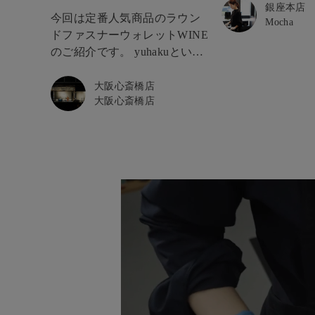
ような幻想的な色
銀座本店
スナーウォレット
今回は定番人気商品のラウン
Mocha
ングしていくのが
ドファスナーウォレットWINE
(写真4枚目参照) ラウンドファ
のご紹介です。 yuhakuといえ
スナーウォレット
ば光によって表情を変えるグ
るたび猛スピード
ラデーションです。 自然光と
大阪心斎橋店
人気アイテム。 ブルーはすで
大阪心斎橋店
室内LEDで比較をしてみまし
に在庫わずかです！ キャ
ょう。 まるで隠と陽とでもい
ュレス時代にもニ
いましょうか。 自然光の元で
このお財布で、ユ
は、鮮やかな赤が奥から滲み
デーションを堪能
出てくるような印象です。 対
いね♪
して室内LEDでは深い赤が包
み込むようなイメージを受け
ます。 このようにyuhaku独自
のグラデーションは光によっ
て表情を変え、様々な顔を頼
んでいただけよう計算の上染
め上げられています。 自然光
と室内LEDとの色の違いをお