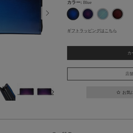
カラー:
Blue
次
Blue
Purple
TurquoiseBlue
Wine
ギフトラッピングはこちら
カ
店
お気