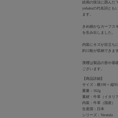
絵画の技法に因んだ Ver
yuhakuの代名詞
ます。
きめ細かなカーフスキ
を生み出しました。
内装にキズが目立ち
約12枚が収納でき
濱櫻は製品の形や基
ございます。
【商品詳細】
サイズ：横198 × 縦9
重量：162g
素材：牛革（イタリ
内装：牛革（国産）
生産国：日本
シリーズ：Veratula