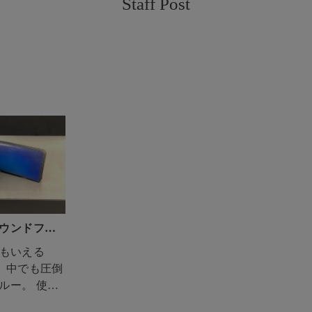
Staff Post
ウンドファ
ともいえる
ズ。 中でも圧倒
。 使っ
ズブルーの