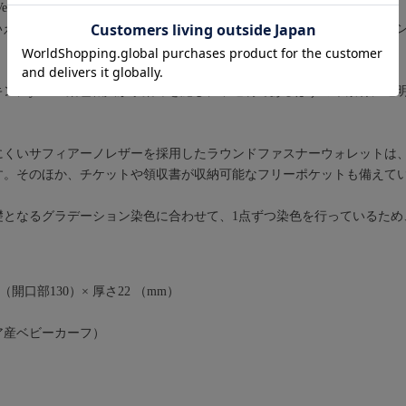
atula シリーズ。
ともいえる独自の染色技術により、透明感と深みを兼ね備えたグラデーショ
ンにyuhaku染色職人が手染めを施し、不透明であるはずの革素材に透
にくいサフィアーノレザーを採用したラウンドファスナーウォレットは、
ます。そのほか、チケットや領収書が収納可能なフリーポケットも備えて
礎となるグラデーション染色に合わせて、1点ずつ染色を行っているため
5（開口部130）× 厚さ22 （mm）
ア産ベビーカーフ）