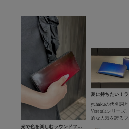
夏に持ちたい！ラ
スナーウォレット
yuhakuの代名詞
Veratulaシリー
的な人気を誇るブルー
ていくとターコイ
光で色を楽しむラウンドファ