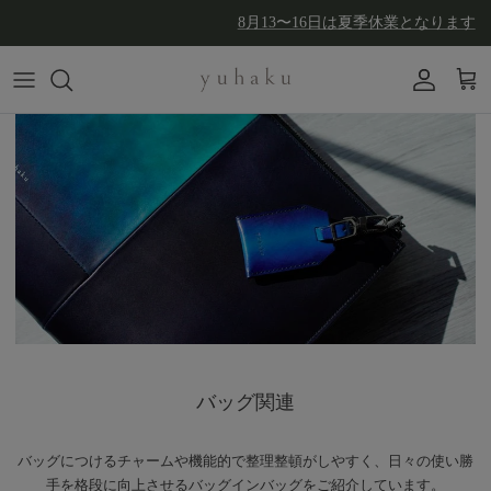
コンテンツへスキップ
8月13〜16日は夏季休業となります
アカウン
カー
バッグ関連
バッグにつけるチャームや機能的で整理整頓がしやすく、日々の使い勝
手を格段に向上させるバッグインバッグをご紹介しています。