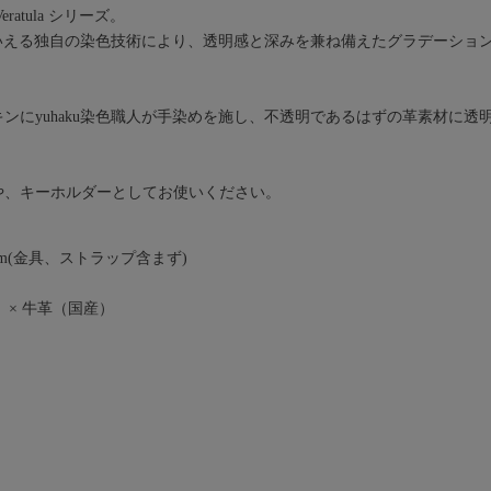
atula シリーズ。
ともいえる独自の染色技術により、透明感と深みを兼ね備えたグラデーショ
ンにyuhaku染色職人が手染めを施し、不透明であるはずの革素材に透
や、キーホルダーとしてお使いください。
5mm(金具、ストラップ含まず)
 × 牛革（国産）