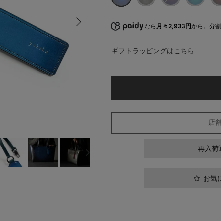
Blue
Gray
Purple
TurquoiseBl
Win
次
なら
月々2,933円
から。分
ギフトラッピングはこちら
店
再入荷
お気