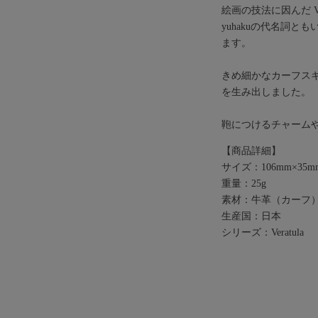
絵画の技法に因んだ Ver
yuhakuの代名詞
ます。
きめ細かなカーフスキ
を生み出しました。
鞄につけるチャーム
【商品詳細】
サイズ：106mm×3
重量：25g
素材：牛革（カーフ）
生産国：日本
シリーズ：Veratula