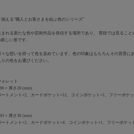
揃える“職人とお客さまを結ぶ色のシリーズ”
生まれる新たな色や芸術作品を発信する場所であり、 普段では見ること
uの新しい形です。
様々な想いを持って色を染めています。色の印象はもちろんその背景に
入りの色をお選びください。
ウォレット
 × 厚さ20 (mm)
ートメント×2、カードポケット×12、コインポケット×1、フリーポケッ
 × 厚さ30 (mm)
ートメント×2、カードポケット×4、コインポケット×1、フリーポケット