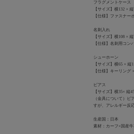
フラグメントケース
【サイズ】横132 × 縦77
【仕様】ファスナーポケ
名刺入れ
【サイズ】横108 × 縦72
【仕様】名刺用コンパー
シューホーン
【サイズ】横65 × 縦1
【仕様】キーリング ×
ピアス
【サイズ】横35× 縦4
（金具について）ピ
すが、アレルギー反
生産国：日本
素材：カーフ×国産牛