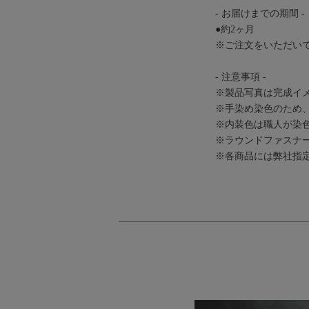
- お届けまでの期間 -
●約2ヶ月
※ご注文をいただい
- 注意事項 -
※製品写真は完成イ
※手染め染色のため
※内装色は職人が染
※ラウンドファスナー
※各商品には弊社指定