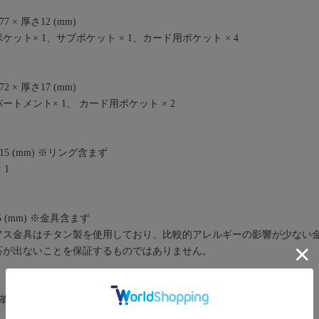
 × 厚さ12 (mm)
ット× 1、サブポケット × 1、カード用ポケット × 4
 × 厚さ17 (mm)
トメント× 1、 カード用ポケット × 2
15 (mm) ※リング含まず
 1
5 (mm) ※金具含まず
アス金具はチタン製を使用しており、比較的アレルギーの影響が少ない
応が出ないことを保証するものではありません。
革