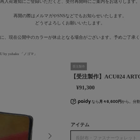
再入荷通知にご登録いただくと、受付再開時にご案内をお送りします。
再開の際はメルマガやSNSなどでもお知らせいたします。
どうぞよろしくお願いいたします。
に、現在公開中のカラーが休止となる場合がございます。予めご了承く
 by yuhaku 「ノゴマ」
受注製作
【受注製作】ACU024 ARTO
¥91,300
なら
月々6,600円
から。分
アイテム
次
長財布・ファスナーウォレット