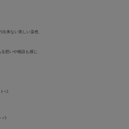
の出来ない美しい染色
ある想いや物語も感じ
ト×2
×3