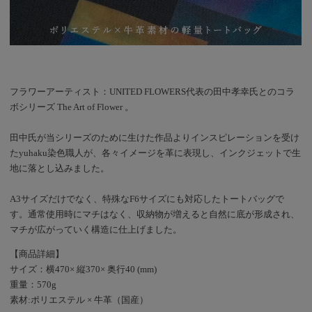
フラワーアーティスト：UNITED FLOWERS代表の田中孝幸氏とのコラ
ボシリーズ The Art of Flower 。
田中氏が当シリーズのために生けた作品よりインスピレーションを受け
たyuhaku染色職人が、各々イメージを革に表現し、インクジェットで生
地に落とし込みました。
A3サイズだけでなく、特殊なF6サイズにも対応したトートバッグで
す。通常使用時にマチはなく、収納物が増えると自然に底が形成され、
マチが広がっていく構造に仕上げました。
【商品詳細】
サイズ：横470× 縦370× 奥行40 (mm)
重量：570g
素材:ポリエステル × 牛革（国産）