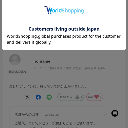
絞り込み
表示：新しい順
2026.1.14
気分上がりました！
no name
年代:
50代
性別:
男性
職業:
自営業
都道府県:
京都府
美しいデザインに、持っていて気分上がりました。
参考になった
1
Like!
0
店舗からの回答
2026.1.25
ご購入、そしてレビュー投稿ありがとうございます。