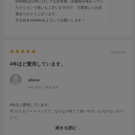
yuhakuは日常に少しでも所有感、高揚感を味わってい
ただくという想いもございますので、大変嬉しいお言
葉ありがとうございます。
引き続きyuhakuをよろしくお願いします！
2024.2.26
4年ほど愛用しています。
shino
年代:
30代
性別:
女性
4年ほど愛用しています。
PCが入るトートバッグで、なかなか軽くて使いやすいものがないので
すが、
このバッグは軽いし丈夫だしでとても気に入っています。
続きを読む
持ち手と角が少々擦れてきましたが、まだまだ綺麗で長く使えそうで