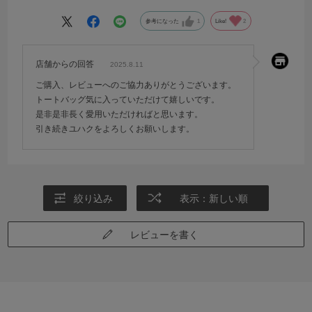
す。
意外と服装を選ばず合わせやすいところもお気に入りです。
参考になった
1
Like!
2
店舗からの回答
2025.8.11
ご購入、レビューへのご協力ありがとうございます。
トートバッグ気に入っていただけて嬉しいです。
是非是非長く愛用いただければと思います。
引き続きユハクをよろしくお願いします。
絞り込み
表示：新しい順
レビューを書く