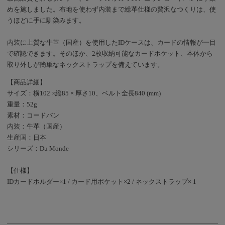
めを施しました。布地を使わず内装まで総革仕様の贅沢なつくりは、使
うほどに手に馴染みます。
内装に上質な牛革（国産）を使用したIDケースは、カードの情報が一目
で確認できます。そのほか、2枚収納可能なカードポケット、本体から
取り外しが簡単なネックストラップを備えています。
【商品詳細】
サイズ：横102 ×縦85 × 厚さ10、ベルト全長840 (mm)
重量：52g
素材：コードバン
内装：牛革（国産）
生産国：日本
シリーズ：Du Monde
【仕様】
IDカードホルダー×1 / カード用ポケット×2 / ネックストラップ× 1