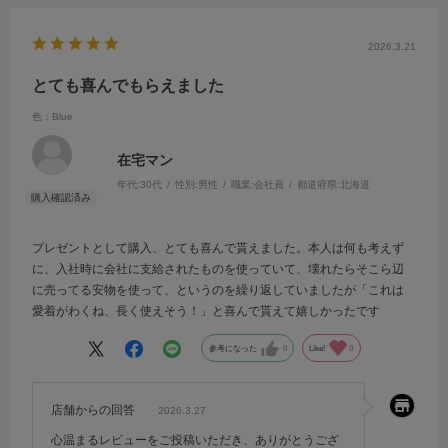
2026.3.21
とても喜んでもらえました
色：Blue
在宅マン
年代:
30代
性別:
男性
職業:
会社員
都道府県:
北海道
プレゼントとして購入、とても喜んで貰えました。本人は何も考えず
に、入社時に会社に支給されたものを使っていて、壊れたらそこら辺
に売ってる安物を使って、というのを繰り返していましたが「これは
愛着がわくね、長く使えそう！」と喜んで貰えて嬉しかったです
参考になった
0
Like!
0
店舗からの回答
2026.3.27
心温まるレビューをご投稿いただき、ありがとうござ