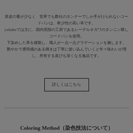
原皮の量が少なく、世界でも数社のタンナーでしか手がけられないコー
ドバンは、希少性の高い革です。
yuhakuでは主に、国内屈指の工房であるレーデルオガワのタンニン鞣し
コードバンを使用。
下染めした革を縫製し、職人が一点一点グラデーションを施します。
艶やかで透明感のある輝きは丁寧に使い込んでいくと年々味わいが増
し、所有する喜びも深くなる逸品です。
詳しくはこちら
Coloring Method（染色技法について）