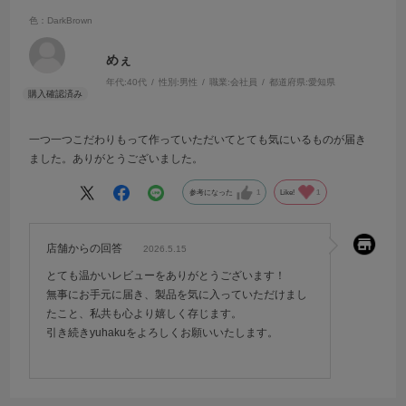
色：DarkBrown
めぇ
年代:
40代
性別:
男性
職業:
会社員
都道府県:
愛知県
一つ一つこだわりもって作っていただいてとても気にいるものが届き
ました。ありがとうございました。
参考になった
1
Like!
1
店舗からの回答
2026.5.15
とても温かいレビューをありがとうございます！
無事にお手元に届き、製品を気に入っていただけまし
たこと、私共も心より嬉しく存じます。
引き続きyuhakuをよろしくお願いいたします。