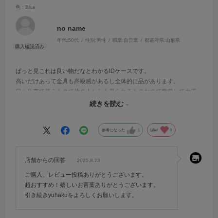
色：Blue
no name
年代:
50代
性別:
男性
職業:
自営業
都道府県:
山形県
ぱっと見これは良い物だなとわかるIDケースです。
高いだけあって金具も高級感があるし全体的に品があります。
日々仕事で使うもので他の人からも見られるものなので奮発して大正
解でした。
続きを読む
ちょっとお高めですが超おすすめ品です。
参考になった
1
Like!
0
店舗からの回答
2025.8.23
ご購入、レビュー投稿ありがとうございます。
超おすすめ！嬉しいお言葉ありがとうございます。
引き続きyuhakuをよろしくお願いします。