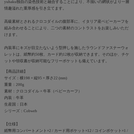
yuhaku独自の染色技術と融合することにより、不揃いの網状がより一層
線で引き締め、yuhaku
情趣溢れた重厚感を引き立てます。
らしいこだわりのバラン
スに仕上げました✨ 内
高級素材とされるクロコダイルの腹部革に、イタリア産ベビーカーフを
装は繊細なツヤのある型
組み合わせることにより、二つの素材のコントラストをお楽しみいただ
押し牛革でシンプルにま
とめています。 名刺入
けます。
れやコンパクトな二つ折
り財布など人気のライン
内装革にキズが目立たないよう型押しを施したラウンドファスナーウォ
ナップが揃っています
レットは、紙幣約50枚、カード約12枚が収納できます。そのほか、チケ
が、今回ご紹介するのは
ットや領収書が収納可能なフリーポケットも備えています。
長財布（小銭入れなし）
【商品詳細】
広い面積で色や質感を贅
サイズ：横198 × 縦95 × 厚さ22 (mm)
沢に味わっていただけま
重量：200g
す！ カラーはグレーも
素敵ですが、いま私のイ
素材：クロコダイル × 牛革（ベビーカーフ）
チオシはブルー！ 今年
内装：牛革
新登場した同素材のコイ
生産国：日本
ンケースと合わせると、
シリーズ：Cobweb
グラデーションの美しさ
がより引き立ちます。
【仕様】
クロコダイルは「腑
紙幣用コンパートメント×2 / カード用ポケット×12 / コインポケット×1 /