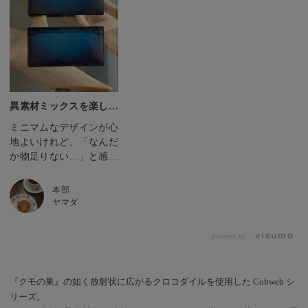
異素材ミックスを楽し
む！
ミニマムなデザインが心
地よいけれど、「なんだ
か物足りない…」と感じ
ることはありませんか？
そんな時にぜひ手に取っ
本部
ていただきたいのが、
ヤマダ
「cobweb」シリーズ。
繊細でなめらかなカーフ
powered by
（子牛の革）と、力強い
クロコダイルのコントラ
スト。 有機的なグラデ
『クモの巣』の如く放射状に広がるクロコダイルを使用した Cobweb シ
ーションと不規則な網目
リーズ。
状の鱗をすっきりした直