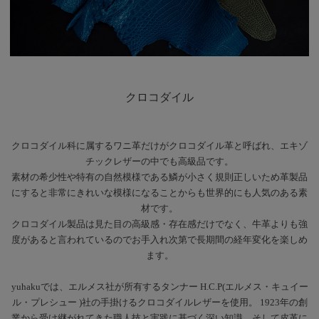
クロコダイル
クロコダイル科に属するワニ革だけがクロコダイル革と呼ばれ、エキゾ
チックレザーの中でも高級品です。
素材の希少性や特有の自然模様である鱗が小さく規則正しいため革製品
にすると非常にきれいな模様になることからも世界的にも人気のある素
材です。
クロコダイル製品は見た目の高級感・存在感だけでなく、牛革よりも強
度があると言われているのでお手入れ次第で長期間の経年変化を楽しめ
ます。
yuhakuでは、エルメス社が所有するタンナー H.C.P(エルメス・キュイー
ル・プレシュー )社の手掛けるクロコダイルレザーを使用。 1923年の創
業から受け継がれてきた職人技と実践に基づく深い知識、そして皮革に