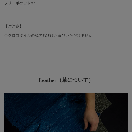
（ふ）」の出方によって
フリーポケット×2
ひとつひとつ表情が違う
のも大きな魅力。 オン
ラインショップで一期一
会の出会いを楽しむのは
【ご注意】
もちろん、店舗でお好み
※クロコダイルの鱗の形状はお選びいただけません。
の柄をじっくり選んでい
ただくのもおすすめで
す。 ※店舗をご利用の
際は、事前に在庫状況を
お問い合わせいただくと
スムーズです。 またコ
インケースはオンライン
Leather（革について）
ショップでは完売です
が、銀座・横浜・心斎橋
の各店に１点ずつ在庫が
ございます。 遠方のお
客様には、郵送販売も承
っておりますので、お電
話やSNSからぜひお気軽
にお問い合わせくださ
い！