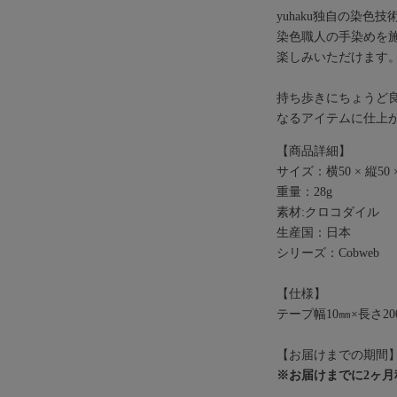
yuhaku独自の染
染色職人の手染めを
楽しみいただけます
持ち歩きにちょうど
なるアイテムに仕上
【商品詳細】
サイズ：横50 × 縦50 ×
重量：28g
素材:クロコダイル
生産国：日本
シリーズ：Cobweb
【仕様】
テープ幅10㎜×長さ20
【お届けまでの期間
※お届けまでに2ヶ