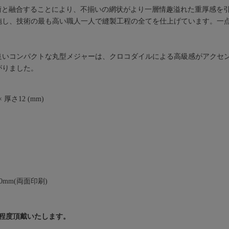
色技術と融合することにより、不揃いの網状がより一層情趣溢れた重厚感を引き
施し、技術の最も高い職人一人で縫製工程の全てを仕上げています。一
。
良いコンパクトな丸型メジャーは、クロコダイルによる高級感がアクセ
がりました。
 厚さ12 (mm)
0mm(両面印刷)
】
月程度頂戴いたします。