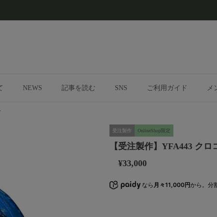
て
NEWS
記事を読む
SNS
ご利用ガイド
メ
ー
受注製作
OnlineShop限定
【受注製作】YFA443 ク
¥33,000
なら
月々11,000円
から。分