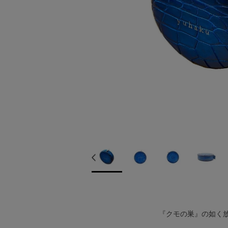
『クモの巣』の如く放