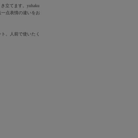
立てます。yuhaku
点一点表情の違いをお
ント。人前で使いたく