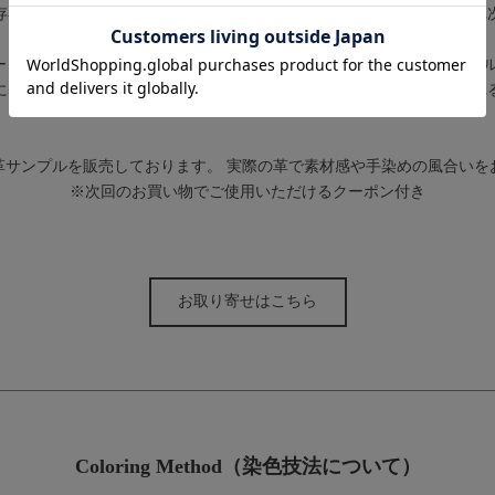
存在感だけでなく、牛革よりも強度があると言われているのでお手入れ
ー H.C.P(エルメス・キュイール・プレシュー )社の手掛けるクロコダイ
に基づく深い知識、そして皮革に向き合う真摯な想いにより生み出され
革サンプルを販売しております。 実際の革で素材感や手染めの風合いを
※次回のお買い物でご使用いただけるクーポン付き
お取り寄せはこちら
Coloring Method（染色技法について）