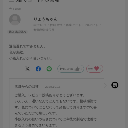
色：Blue
りょうちゃん
年代:
60代
性別:
男性
職業:
パート・アルバイト
都道府県:
埼玉県
返信遅れてすみません。
色が素敵。
小銭入れが少々使いづらい。
参考になった
0
Like!
0
店舗からの回答
2025.10.18
ご購入、レビュー投稿ありがとうございます。
いえいえ、遅いなんてとんでもないです。投稿感謝で
す。色についてはこだわって染色しておりますので喜
んでいただけて嬉しいです。
小銭入れの使いづらさについては今後の製造で改善で
きるよう努めてまいります。