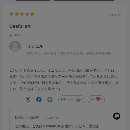
2026.4.23
Useful art
色：Blue
ミシェル
年代:
30代
性別:
女性
職業:
専業主婦(夫)
都道府県:
神奈川県
コンパクトスタイルは、ミニマルにしたい場合に最適です。 これは、
日常生活に活用できる高品質なアート作品を所有しているように感じ
ます。 その色は他に類を見ません。 夫と私のために緑と青を購入しま
した。私たちは二人とも幸せです。
参考になった
0
Like!
0
店舗からの回答
2026.4.27
この度は、ご夫婦でyuhakuをお選びいただき、誠にあ