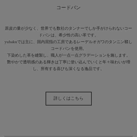
コードバン
原皮の量が少なく、世界でも数社のタンナーでしか手がけられないコー
ドバンは、希少性の高い革です。
yuhakuでは主に、国内屈指の工房であるレーデルオガワのタンニン鞣し
コードバンを使用。
下染めした革を縫製し、職人が一点一点グラデーションを施します。
艶やかで透明感のある輝きは丁寧に使い込んでいくと年々味わいが増
し、所有する喜びも深くなる逸品です。
詳しくはこちら