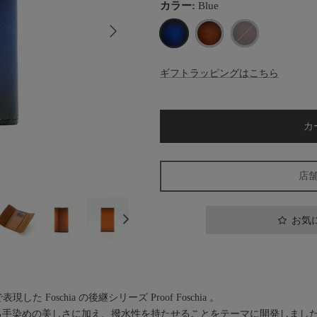
カラー:
Blue
次
Blue
Brown
Wine
ギフトラッピングはこちら
カ
店
お気
 Foschia の後継シリーズ Proof Foschia 。
による手染めの美しさに加え、撥水性を持たせることをテーマに開発しまし