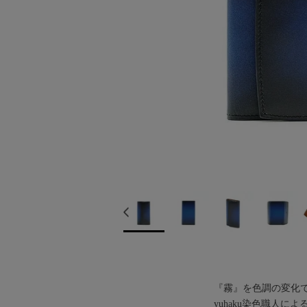
『霧』を色調の変化で表現した
yuhaku染色職人