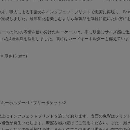
末、職人による手染めをインクジェットプリントで忠実に再現し、Fosch
を実現しました。経年変化を楽しむよりも革製品を気軽に使いたい方に
ムースの2つの表情を使い分けたキーケースは、手に馴染むサイズ感に仕
リムな4連金具を採用しました。裏にはカードキーホルダーも備えていま
× 厚さ15 (mm)
ドキーホルダー×1 / フリーポケット×2
の上にインクジェットプリントを施しております。表面の色彩はプリン
る褪色が発生いたします。摩擦を極力避けてご使用ください。また、撥
クリームなどの保革剤は浸透しませんのでご使用後は柔らかい布で力を