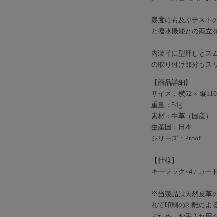
幾度にも及ぶテストの
と撥水機能との両立
内装革に型押しとス
の取り付け部分もス
【商品詳細】
サイズ：横62 × 縦110 
重量：54g
素材：牛革（国産）
生産国：日本
シリーズ：Proof
【仕様】
キーフック×4 / カー
※当製品は天然皮革
れて印刷の剥離によ
すため、お手入れ用