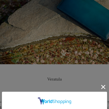
Veratula
yuhaku初代のシリーズにして不変の代名詞、Veratula-ベラトゥーラ-
ーラ」を応用した染色技術で染料を重ね、唯一無二のグラデーションレ
情に、直線的なデザインがモダンな印象を持ち、手染めの味わいを存分