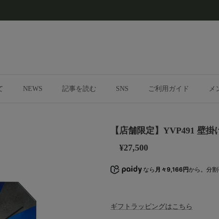
て
NEWS
記事を読む
SNS
ご利用ガイド
メ
【店舗限定】YVP491 壁
¥27,500
なら
月々9,166円
から。分割
ギフトラッピングはこちら