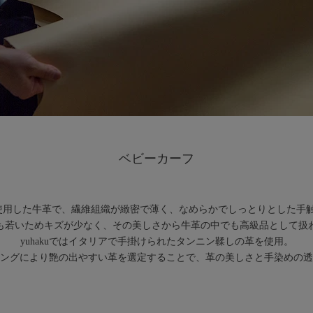
ベビーカーフ
使用した牛革で、繊維組織が緻密で薄く、なめらかでしっとりとした手
も若いためキズが少なく、その美しさから牛革の中でも高級品として扱
yuhakuではイタリアで手掛けられたタンニン鞣しの革を使用。
ングにより艶の出やすい革を選定することで、革の美しさと手染めの透