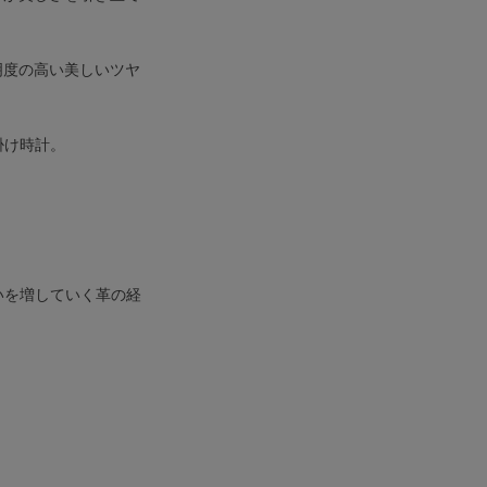
明度の高い美しいツヤ
掛け時計。
いを増していく革の経