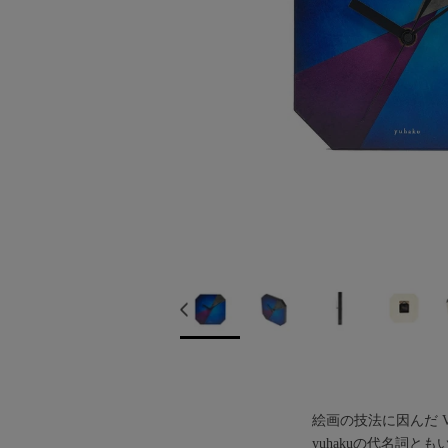
絵画の技法に因んだ Ver
yuhakuの代名詞