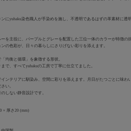
ンにyuhaku染色職人が手染めを施し、不透明であるはずの革素材に透
ルーを主役に、パープルとグレーを配置した三位一体のカラーが特徴の
ョンの色彩が、日々の暮らしにさりげない彩りを添えます。
で「均衡と循環」を象徴する形状。
まで、すべてyuhakuの工房で丁寧に仕立てました。
でインテリアに馴染み、空間に彩りを添えます。月日がたつごとに味わ
ださい。
音のしない静音設計です。
 × 厚さ20 (mm)
：中国製