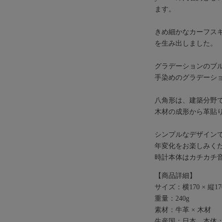
ます。
きめ細かなカーフスキ
を生み出しました。
グラデーションのブ
手染めのグラデーシ
八角形は、建築分野
木材の成形から革貼り
シンプルなデザイン
年変化をお楽しみく
時計本体はカチカチ
【商品詳細】
サイズ：横170 × 縦170
重量：240g
素材：牛革 × 木材
生産国：日本、本体