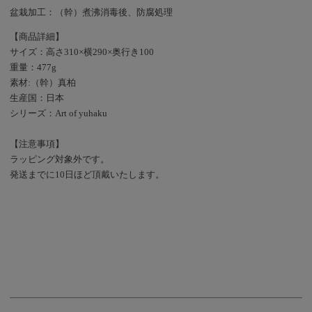
盆栽加工：（幹）煮沸消毒後、防腐処理
【商品詳細】
サイズ：高さ310×横290×奥行き100
重量：477g
素材:（幹）真柏
生産国：日本
シリーズ：Art of yuhaku
【注意事項】
ラッピング対象外です。
発送までに10日ほど頂戴いたします。