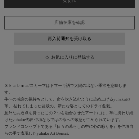
売切れ
店舗在庫を確認
再入荷通知を受け取る
お気に入りに登録する
Ｓｋａｂｍａ/スカーマはドマーキ語で太陽の出ない季節を意味しま
す。
牛への感謝の気持ちとして、命を吹き込むように染め上げるyuhakuの
革。 枯れてしまった盆栽の、新たな姿としてのドライ盆栽。
意外な共通点を持ったこの２つを融合させたアートには、革に携わり続
けたyuhaku代表 仲垣ならではの命への敬意がこめられています。
ブランドコンセプトである『日々の暮らしの中に心の彩りを』を仲垣自
らの手で表現したyuhaku Art Bonsai.