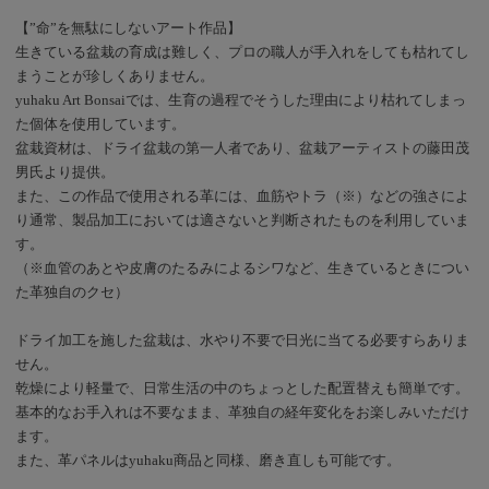
【”命”を無駄にしないアート作品】
生きている盆栽の育成は難しく、プロの職人が手入れをしても枯れてし
まうことが珍しくありません。
yuhaku Art Bonsaiでは、生育の過程でそうした理由により枯れてしまっ
た個体を使用しています。
盆栽資材は、ドライ盆栽の第一人者であり、盆栽アーティストの藤田茂
男氏より提供。
また、この作品で使用される革には、血筋やトラ（※）などの強さによ
り通常、製品加工においては適さないと判断されたものを利用していま
す。
（※血管のあとや皮膚のたるみによるシワなど、生きているときについ
た革独自のクセ）
ドライ加工を施した盆栽は、水やり不要で日光に当てる必要すらありま
せん。
乾燥により軽量で、日常生活の中のちょっとした配置替えも簡単です。
基本的なお手入れは不要なまま、革独自の経年変化をお楽しみいただけ
ます。
また、革パネルはyuhaku商品と同様、磨き直しも可能です。